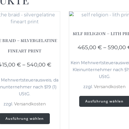
self religion – lith pr
 braid – silvergelatine
465,00
€
–
590,00
fineart print
Kein Mehrwertsteuerauswei
415,00
€
–
540,00
€
Kleinunternehmer nach §19
UStG.
 Mehrwertsteuerausweis, da
zzgl.
Versandkosten
inunternehmer nach §19 (1)
UStG.
Ausführung wählen
zzgl.
Versandkosten
Dieses
Ausführung wählen
Produkt
weist