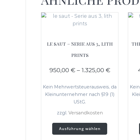
le saut – Serie aus 3, lith
the
prints
950,00
€
–
1.325,00
€
Kein Mehrwertsteuerausweis, da
Kein
Kleinunternehmer nach §19 (1)
Kle
UStG.
zzgl.
Versandkosten
Dieses
Ausführung wählen
Produkt
weist