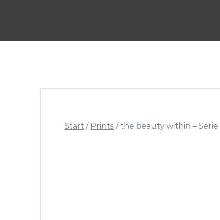
Skip
to
content
Start
/
Prints
/ the beauty within – Serie