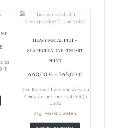
int
heavy metal pt.II –
€
silvergelatine fineart
print
s, da
 (1)
440,00
€
–
545,00
€
Kein Mehrwertsteuerausweis, da
Dieses
Kleinunternehmer nach §19 (1)
Produkt
UStG.
weist
zzgl.
Versandkosten
mehrere
Varianten
Dieses
Ausführung wählen