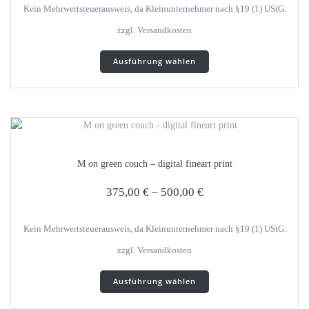
gewählt
Kein Mehrwertsteuerausweis, da Kleinunternehmer nach §19 (1) UStG.
werden
zzgl.
Versandkosten
Dieses
Ausführung wählen
Produkt
weist
mehrere
Varianten
auf.
Die
Optionen
M on green couch – digital fineart print
können
auf
375,00
€
–
500,00
€
der
Produktseite
gewählt
Kein Mehrwertsteuerausweis, da Kleinunternehmer nach §19 (1) UStG.
werden
zzgl.
Versandkosten
Dieses
Ausführung wählen
Produkt
weist