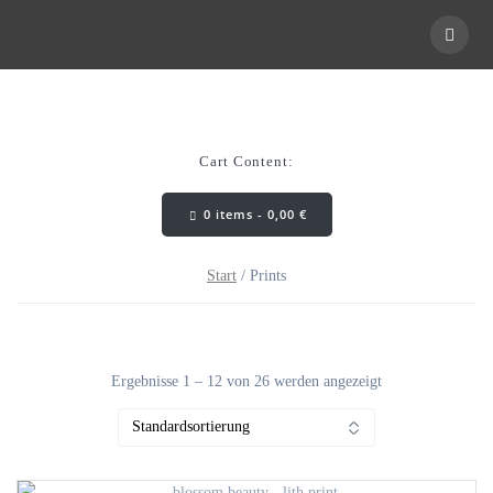
Skip
to
content
Cart Content:
0 items -
0,00
€
Start
/ Prints
Ergebnisse 1 – 12 von 26 werden angezeigt