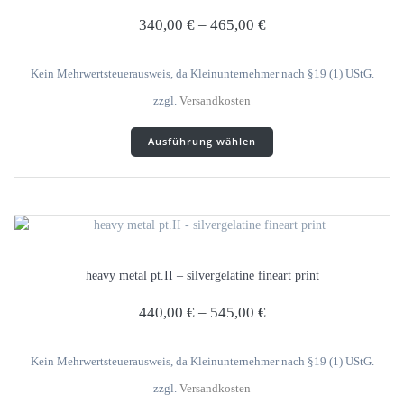
auf
340,00
€
–
465,00
€
der
Produktseite
gewählt
Kein Mehrwertsteuerausweis, da Kleinunternehmer nach §19 (1) UStG.
werden
zzgl.
Versandkosten
Dieses
Ausführung wählen
Produkt
weist
mehrere
Varianten
auf.
Die
Optionen
heavy metal pt.II – silvergelatine fineart print
können
auf
440,00
€
–
545,00
€
der
Produktseite
gewählt
Kein Mehrwertsteuerausweis, da Kleinunternehmer nach §19 (1) UStG.
werden
zzgl.
Versandkosten