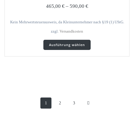
auf
465,00
€
–
590,00
€
der
Produktseite
gewählt
Kein Mehrwertsteuerausweis, da Kleinunternehmer nach §19 (1) UStG.
werden
zzgl.
Versandkosten
Dieses
Ausführung wählen
Produkt
weist
mehrere
Varianten
auf.
Die
Optionen
können
Posts
auf
der
Page
Page
Page
1
2
3
navigation
Produktseite
gewählt
werden