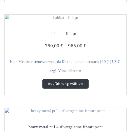
mehrere
Varianten
auf.
Die
Optionen
habitat – lith print
können
auf
750,00
€
–
965,00
€
der
Produktseite
gewählt
Kein Mehrwertsteuerausweis, da Kleinunternehmer nach §19 (1) UStG.
werden
zzgl.
Versandkosten
Dieses
Ausführung wählen
Produkt
weist
mehrere
Varianten
auf.
Die
Optionen
heavy metal pt.I – silvergelatine fineart print
können