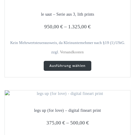
Die
Optionen
le saut – Serie aus 3, lith prints
können
auf
950,00
€
–
1.325,00
€
der
Produktseite
gewählt
Kein Mehrwertsteuerausweis, da Kleinunternehmer nach §19 (1) UStG.
werden
zzgl.
Versandkosten
Dieses
Ausführung wählen
Produkt
weist
mehrere
Varianten
auf.
Die
Optionen
legs up (for love) – digital fineart print
können
auf
375,00
€
–
500,00
€
der
Produktseite