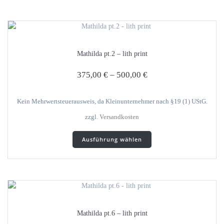
mehrere
Varianten
auf.
Die
Optionen
Mathilda pt.2 – lith print
können
auf
375,00
€
–
500,00
€
der
Produktseite
gewählt
Kein Mehrwertsteuerausweis, da Kleinunternehmer nach §19 (1) UStG.
werden
zzgl.
Versandkosten
Dieses
Ausführung wählen
Produkt
weist
mehrere
Varianten
auf.
Die
Optionen
Mathilda pt.6 – lith print
können