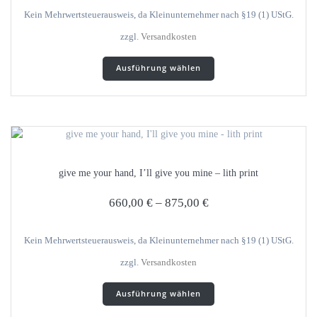
gewählt
Kein Mehrwertsteuerausweis, da Kleinunternehmer nach §19 (1) UStG.
werden
zzgl.
Versandkosten
Dieses
Ausführung wählen
Produkt
weist
mehrere
Varianten
auf.
Die
Optionen
give me your hand, I’ll give you mine – lith print
können
auf
660,00
€
–
875,00
€
der
Produktseite
gewählt
Kein Mehrwertsteuerausweis, da Kleinunternehmer nach §19 (1) UStG.
werden
zzgl.
Versandkosten
Dieses
Ausführung wählen
Produkt
weist