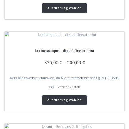
Dieses
Ausführung wählen
Produkt
weist
mehrere
Varianten
auf.
Die
Optionen
la cinematique – digital fineart print
können
auf
375,00
€
–
500,00
€
der
Produktseite
gewählt
Kein Mehrwertsteuerausweis, da Kleinunternehmer nach §19 (1) UStG.
werden
zzgl.
Versandkosten
Dieses
Ausführung wählen
Produkt
weist
mehrere
Varianten
auf.