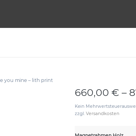
ve you mine – lith print
660,00
€
–
8
Kein Mehrwertsteuerausweis
zzgl.
Versandkosten
Magnetrahmen Holz,