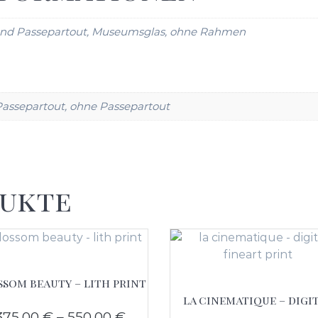
und Passepartout, Museumsglas, ohne Rahmen
assepartout, ohne Passepartout
dukte
ssom beauty – lith print
la cinematique – digi
375,00
€
–
550,00
€