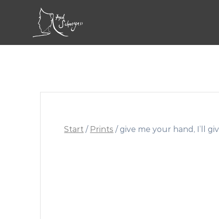
Skip
to
content
Start
/
Prints
/ give me your hand, I’ll gi