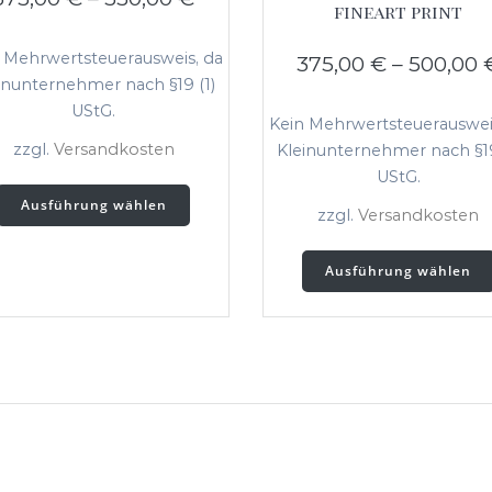
fineart print
 Mehrwertsteuerausweis, da
375,00
€
–
500,00
inunternehmer nach §19 (1)
UStG.
Kein Mehrwertsteuerauswei
zzgl.
Versandkosten
Kleinunternehmer nach §19
UStG.
Dieses
Ausführung wählen
Produkt
zzgl.
Versandkosten
weist
mehrere
Ausführung wählen
Varianten
auf.
Die
Optionen
können
auf
der
Produktseite