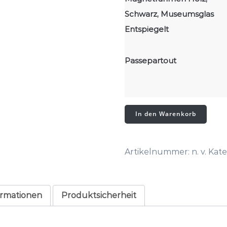
Schwarz, Museumsglas
Entspiegelt
Passepartout
give
In den Warenkorb
me
your
hand,
Artikelnummer:
n. v.
Kate
I'll
give
you
mine
ormationen
Produktsicherheit
-
lith