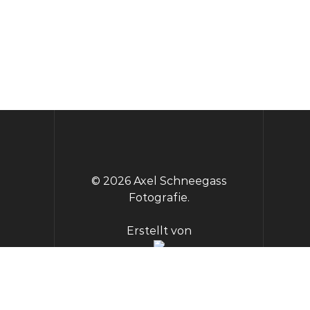
der
der
Produktseite
Produktseite
gewählt
gewählt
werden
werden
© 2026 Axel Schneegass
Fotografie.
Erstellt von