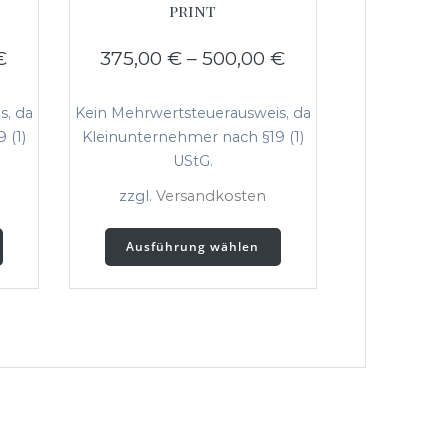
print
€
375,00
€
–
500,00
€
s, da
Kein Mehrwertsteuerausweis, da
 (1)
Kleinunternehmer nach §19 (1)
UStG.
zzgl.
Versandkosten
Dieses
Dieses
Ausführung wählen
Produkt
Produkt
weist
weist
mehrere
mehrere
Varianten
Varianten
auf.
auf.
Die
Die
Optionen
Optionen
können
können
auf
auf