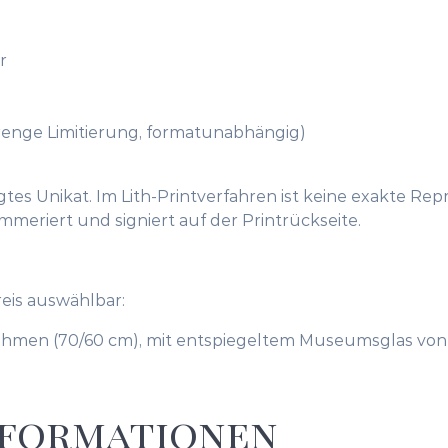
print
Menge
r
strenge Limitierung, formatunabhängig)
igtes Unikat. Im Lith-Printverfahren ist keine exakte Re
eriert und signiert auf der Printrückseite.
eis auswählbar:
ahmen (70/60 cm), mit entspiegeltem Museumsglas von 
nformationen