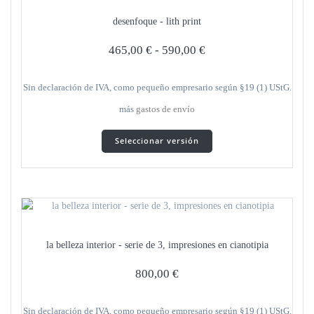
desenfoque - lith print
465,00
€
-
590,00
€
Sin declaración de IVA, como pequeño empresario según §19 (1) UStG.
más
gastos de envío
Este
Seleccionar versión
producto
tiene
varias
variantes.
Las
opciones
se
la belleza interior - serie de 3, impresiones en cianotipia
pueden
seleccionar
800,00
€
en
la
página
Sin declaración de IVA, como pequeño empresario según §19 (1) UStG.