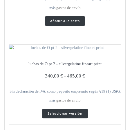
del
más
gastos de envío
producto
Añadir a la cesta
luchas de O pt.2 - silvergelatine fineart print
340,00
€
-
465,00
€
Sin declaración de IVA, como pequeño empresario según §19 (1) UStG.
más
gastos de envío
Este
Seleccionar versión
producto
tiene
varias