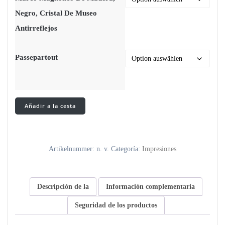
Negro, Cristal De Museo
Antirreflejos
Passepartout
cinta
Añadir a la cesta
de
belleza
pt.
4
Artikelnummer:
n. v.
Categoría:
Impresiones
-
lith
print
cantidad
Descripción de la
Información complementaria
Seguridad de los productos