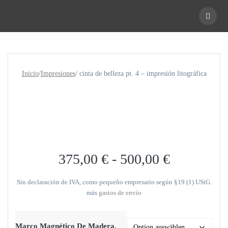
Ir
al
contenido
Inicio
/
Impresiones
/ cinta de belleza pt. 4 – impresión litográfica
375,00
€
-
500,00
€
Sin declaración de IVA, como pequeño empresario según §19 (1) UStG.
más
gastos de envío
Marco Magnético De Madera,