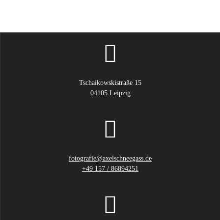
en
la
página
del
producto
Tschaikowskistraße 15
04105 Leipzig
fotografie@axelschneegass.de
+49 157 / 86894251